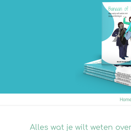
Alles wat je wilt weten over maagverkleiningen
Hom
Alles wat je wilt weten o