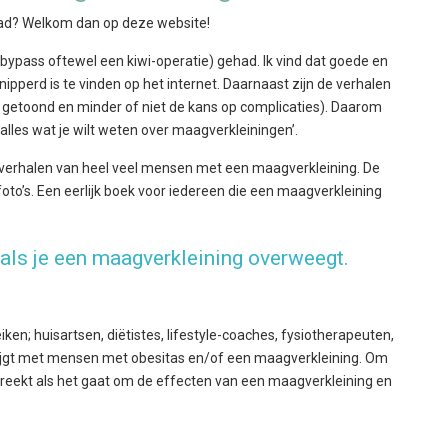
had? Welkom dan op deze website!
 bypass oftewel een kiwi-operatie) gehad. Ik vind dat goede en
pperd is te vinden op het internet. Daarnaast zijn de verhalen
 getoond en minder of niet de kans op complicaties). Daarom
 alles wat je wilt weten over maagverkleiningen’.
n verhalen van heel veel mensen met een maagverkleining. De
foto’s. Een eerlijk boek voor iedereen die een maagverkleining
als je een maagverkleining overweegt.
ken; huisartsen, diëtistes, lifestyle-coaches, fysiotherapeuten,
ijgt met mensen met obesitas en/of een maagverkleining. Om
breekt als het gaat om de effecten van een maagverkleining en