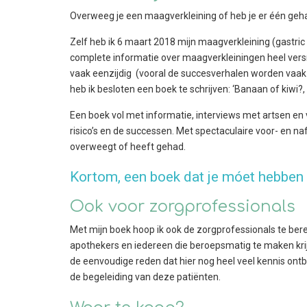
Overweeg je een maagverkleining of heb je er één ge
Zelf heb ik 6 maart 2018 mijn maagverkleining (gastric
complete informatie over maagverkleiningen heel versni
vaak eenzijdig (vooral de succesverhalen worden vaak
heb ik besloten een boek te schrijven: ‘Banaan of kiwi?,
Een boek vol met informatie, interviews met artsen e
risico’s en de successen. Met spectaculaire voor- en na
overweegt of heeft gehad.
Kortom, een boek dat je móet hebben 
Ook voor zorgprofessionals
Met mijn boek hoop ik ook de zorgprofessionals te berei
apothekers en iedereen die beroepsmatig te maken kr
de eenvoudige reden dat hier nog heel veel kennis ont
de begeleiding van deze patiënten.